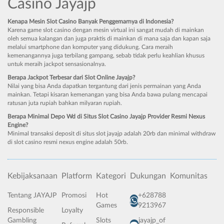
Casino Jayajp
Kenapa Mesin Slot Casino Banyak Penggemarnya di Indonesia?
Karena game slot casino dengan mesin virtual ini sangat mudah di mainkan
oleh semua kalangan dan juga praktis di mainkan di mana saja dan kapan saja
melalui smartphone dan komputer yang didukung. Cara meraih
kemenangannya juga terbilang gampang, sebab tidak perlu keahlian khusus
untuk meraih jackpot sensasionalnya.
Berapa Jackpot Terbesar dari Slot Online Jayajp?
Nilai yang bisa Anda dapatkan tergantung dari jenis permainan yang Anda
mainkan. Tetapi kisaran kemenangan yang bisa Anda bawa pulang mencapai
ratusan juta rupiah bahkan milyaran rupiah.
Berapa Minimal Depo Wd di Situs Slot Casino Jayajp Provider Resmi Nexus
Engine?
Minimal transaksi deposit di situs slot jayajp adalah 20rb dan minimal withdraw
di slot casino resmi nexus engine adalah 50rb.
Kebijaksanaan
Platform
Kategori
Dukungan
Komunitas
Tentang JAYAJP
Promosi
Hot
+628788
Games
9213967
Responsible
Loyalty
Gambling
Slots
jayajp_of