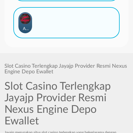
Aviator
Slot Casino Terlengkap Jayajp Provider Resmi Nexus
Engine Depo Ewallet
Slot Casino Terlengkap
Jayajp Provider Resmi
Nexus Engine Depo
Ewallet
Jayajp merupakan situs slot casino terlengkap yang bekerjasama dengan