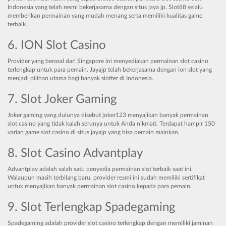
Indonesia yang telah resmi bekerjasama dengan situs jaya jp. Slot88 selalu
memberikan permainan yang mudah menang serta memiliki kualitas game
terbaik.
6. ION Slot Casino
Provider yang berasal dari Singapore ini menyediakan permainan slot casino
terlengkap untuk para pemain. Jayajp telah bekerjasama dengan ion slot yang
menjadi pilihan utama bagi banyak slotter di Indonesia.
7. Slot Joker Gaming
Joker gaming yang dulunya disebut joker123 menyajikan banyak permainan
slot casino yang tidak kalah serunya untuk Anda nikmati. Terdapat hampir 150
varian game slot casino di situs jayajp yang bisa pemain mainkan.
8. Slot Casino Advantplay
Advantplay adalah salah satu penyedia permainan slot terbaik saat ini.
Walaupun masih terbilang baru, provider resmi ini sudah memiliki sertifikat
untuk menyajikan banyak permainan slot casino kepada para pemain.
9. Slot Terlengkap Spadegaming
Spadegaming adalah provider slot casino terlengkap dengan memiliki jaminan