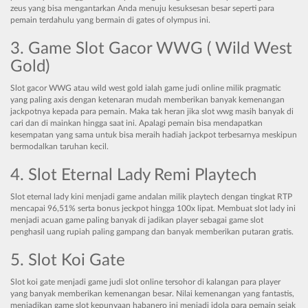
zeus yang bisa mengantarkan Anda menuju kesuksesan besar seperti para
pemain terdahulu yang bermain di gates of olympus ini.
3. Game Slot Gacor WWG ( Wild West
Gold)
Slot gacor WWG atau wild west gold ialah game judi online milik pragmatic
yang paling axis dengan ketenaran mudah memberikan banyak kemenangan
jackpotnya kepada para pemain. Maka tak heran jika slot wwg masih banyak di
cari dan di mainkan hingga saat ini. Apalagi pemain bisa mendapatkan
kesempatan yang sama untuk bisa meraih hadiah jackpot terbesarnya meskipun
bermodalkan taruhan kecil.
4. Slot Eternal Lady Remi Playtech
Slot eternal lady kini menjadi game andalan milik playtech dengan tingkat RTP
mencapai 96,51% serta bonus jeckpot hingga 100x lipat. Membuat slot lady ini
menjadi acuan game paling banyak di jadikan player sebagai game slot
penghasil uang rupiah paling gampang dan banyak memberikan putaran gratis.
5. Slot Koi Gate
Slot koi gate menjadi game judi slot online tersohor di kalangan para player
yang banyak memberikan kemenangan besar. Nilai kemenangan yang fantastis,
menjadikan game slot kepunyaan habanero ini menjadi idola para pemain sejak