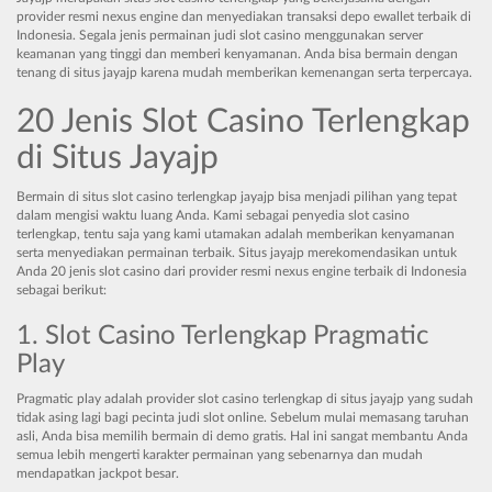
provider resmi nexus engine dan menyediakan transaksi depo ewallet terbaik di
Indonesia. Segala jenis permainan judi slot casino menggunakan server
keamanan yang tinggi dan memberi kenyamanan. Anda bisa bermain dengan
tenang di situs jayajp karena mudah memberikan kemenangan serta terpercaya.
20 Jenis Slot Casino Terlengkap
di Situs Jayajp
Bermain di situs slot casino terlengkap jayajp bisa menjadi pilihan yang tepat
dalam mengisi waktu luang Anda. Kami sebagai penyedia slot casino
terlengkap, tentu saja yang kami utamakan adalah memberikan kenyamanan
serta menyediakan permainan terbaik. Situs jayajp merekomendasikan untuk
Anda 20 jenis slot casino dari provider resmi nexus engine terbaik di Indonesia
sebagai berikut:
1. Slot Casino Terlengkap Pragmatic
Play
Pragmatic play adalah provider slot casino terlengkap di situs jayajp yang sudah
tidak asing lagi bagi pecinta judi slot online. Sebelum mulai memasang taruhan
asli, Anda bisa memilih bermain di demo gratis. Hal ini sangat membantu Anda
semua lebih mengerti karakter permainan yang sebenarnya dan mudah
mendapatkan jackpot besar.