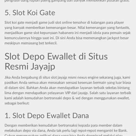
penghasil uang rupiah paling gampang dan banyak memberikan putaran gratis.
5. Slot Koi Gate
Slot koi gate menjadi game judi slot online tersohor di kalangan para player
yang banyak memberikan kemenangan besar. Nilai kemenangan yang fantastis,
menjadikan game slot kepunyaan habanero ini menjadi idola para pemain sejak
kemunculannya hingga saat ini. Di sini Anda bisa memenangkan jackpot besar
meskipun memasang bet terkecil.
Slot Depo Ewallet di Situs
Resmi Jayajp
Jika Anda bergabung di situs slot jayajp resmi nexus engine sekarang juga, kami
pastikan Anda semua akan merasakan sensasi keseruan bermain yang luar biasa
di dalam sini. Bahkan Anda akan mendapatkan layanan terbaik sekelas bintang
lima dengan mendapatkan pelayanan VIP dari jayajp. Salah satu layanan terbaik
kami adalah kemudahan bertransaki depo & wd dengan menggunakan ewallet,
sebagai berikut:
1. Slot Depo Ewallet Dana
Dengan memberikan kemudahan bertransaksi kepada para member dalam
melakukan depo via dana, Anda tak perlu lagi repot-repot mengantri ke Bank.
Cukup menggunakan aplikasi dana yang bisa Anda download melalui play