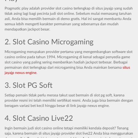
Pragmatic play adalah provider slot casino terlengkap di situs jayajp yang sudah
tidak asing lagi bagi pecinta judi slot online. Sebelum mulai memasang taruhan
asli, Anda bisa memilih bermain di demo gratis. Hal ini sangat membantu Anda
semua lebih mengerti karakter permainan yang sebenarnya dan mudah
mendapatkan jackpot besar.
2. Slot Casino Microgaming
Microgaming merupakan provider pertama yang mengembangkan software slot
casino online pada tahun 1994. Microgaming di kenal sebagai penyedia game
slot casino yang paling sering memberikan hadiah jackpot terbesar. Berbagai
permainan slot terlengkap dari microgaming bisa Anda mainkan bersama
situs
jayajp nexus engine
.
3. Slot PG Soft
Setiap pemain tidak perlu merasa takut saat bermain di slot pg soft, karena
provider resmi ini telah memiliki sertifikat resmi. Anda juga bisa bermain dengan
beragam variasi bet kecil hingga besar di link jayajp nexus engine.
4. Slot Casino Live22
Ingin bermain judi slot casino online tetapi memiliki kendala deposit? Tenang
saja, karena bermain di situs jayajp provider slot live22 Anda bisa menggunakan