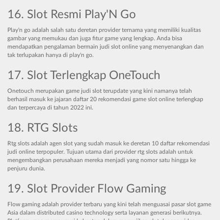
16. Slot Resmi Play'N Go
Play'n go adalah salah satu deretan provider ternama yang memiliki kualitas
gambar yang memukau dan juga fitur game yang lengkap. Anda bisa
mendapatkan pengalaman bermain judi slot online yang menyenangkan dan
tak terlupakan hanya di play'n go.
17. Slot Terlengkap OneTouch
Onetouch merupakan game judi slot terupdate yang kini namanya telah
berhasil masuk ke jajaran daftar 20 rekomendasi game slot online terlengkap
dan terpercaya di tahun 2022 ini.
18. RTG Slots
Rtg slots adalah agen slot yang sudah masuk ke deretan 10 daftar rekomendasi
judi online terpopuler. Tujuan utama dari provider rtg slots adalah untuk
mengembangkan perusahaan mereka menjadi yang nomor satu hingga ke
penjuru dunia.
19. Slot Provider Flow Gaming
Flow gaming adalah provider terbaru yang kini telah menguasai pasar slot game
Asia dalam distributed casino technology serta layanan generasi berikutnya.