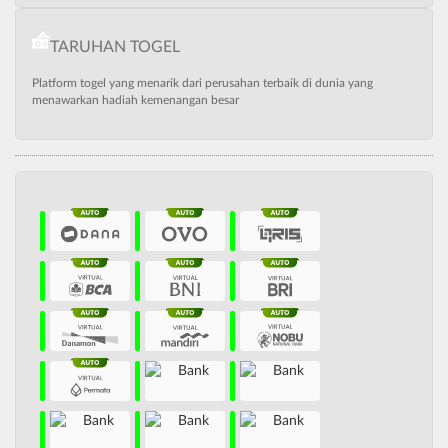
TARUHAN TOGEL
Platform togel yang menarik dari perusahan terbaik di dunia yang
menawarkan hadiah kemenangan besar