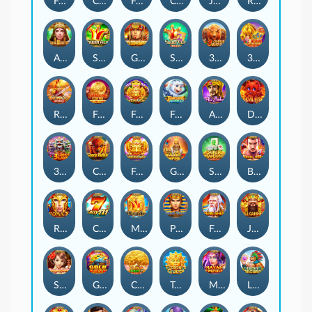
Fortune Gems 500
Clover Coins 3x3
Fortune Coins 2
Cash Coin
Jackpot Joker FEVER
ROMA X 10000
Aztec Priestess
Super Ace
Golden Empire
Super Ace Joker
3 Charge Buffalo
3 Coin Wild Horse
Roma X Deluxe
Fortune Coins
Fortune Gems 2
Fortune Monkey
Ali Baba
Devil Fire
3 LUCKY LION
Charge Buffalo
Fortune Gems
GOLDEN EMPIRE 2
SUPER MAHJONG
Boxing King
RomaX
Crazy777
Mega Ace
Pharaoh Treasure
Fengshen
Jili Caishen
Shanghai Beauty
Gold Rush
Coin Tree
Treasure Quest
Mayan Empire
Lucky Jaguar