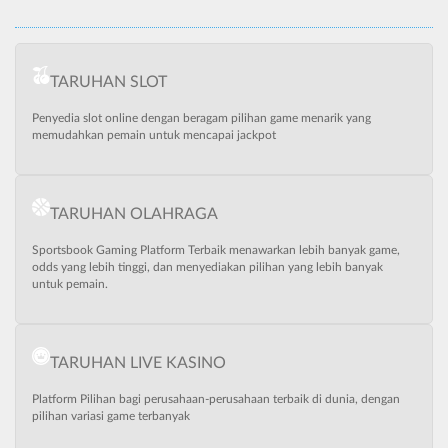
TARUHAN SLOT
Penyedia slot online dengan beragam pilihan game menarik yang
memudahkan pemain untuk mencapai jackpot
TARUHAN OLAHRAGA
Sportsbook Gaming Platform Terbaik menawarkan lebih banyak game,
odds yang lebih tinggi, dan menyediakan pilihan yang lebih banyak
untuk pemain.
TARUHAN LIVE KASINO
Platform Pilihan bagi perusahaan-perusahaan terbaik di dunia, dengan
pilihan variasi game terbanyak