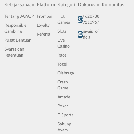
Kebijaksanaan
Platform
Kategori
Dukungan
Komunitas
Tentang JAYAJP
Promosi
Hot
+628788
Games
9213967
Responsible
Loyalty
Gambling
Slots
jayajp_of
Referral
ficial
Pusat Bantuan
Live
Casino
Syarat dan
Ketentuan
Race
Togel
Olahraga
Crash
Game
Arcade
Poker
E-Sports
Sabung
Ayam