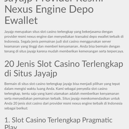
Nexus Engine Depo
Ewallet
Jayajp merupakan situs slot casino terlengkap yang bekerjasama dengan
provider resmi nexus engine dan menyediakan transaksi depo ewallet terbaik di
Indonesia. Segala jenis permainan judi slot casino menggunakan server
keamanan yang tinggi dan memberi kenyamanan. Anda bisa bermain dengan
tenang di situs jayajp karena mudah memberikan kemenangan serta terpercaya.
20 Jenis Slot Casino Terlengkap
di Situs Jayajp
Bermain di situs slot casino terlengkap jayajp bisa menjadi pilihan yang tepat
dalam mengisi waktu luang Anda. Kami sebagai penyedia slot casino
terlengkap, tentu saja yang kami utamakan adalah memberikan kenyamanan
serta menyediakan permainan terbaik. Situs jayajp merekomendasikan untuk
Anda 20 jenis slot casino dari provider resmi nexus engine terbaik di Indonesia
sebagai berikut:
1. Slot Casino Terlengkap Pragmatic
Play