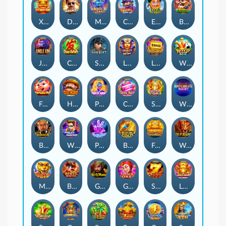
XiYangYang
Dabanggg
Magic Lamp
Cricket King 18
Elf Bingo
Bone Fortune
Jungle King
Crazy FaFaFa
Sin City
Legacy of Egypt
Lucky Goldbricks
Wild Ace
FortunePig
Hot Chilli
Party Night
Candy Baby
Super Rich
Witches Night
Bao boon chin
Wild Racer
Party Star
Book of Gold
Fortune Gems 3
War Of Dragons
Master Tiger
Bonus Hunter
God Of Martial
Golden Joker
SevenSevenSeven
Lucky Coming