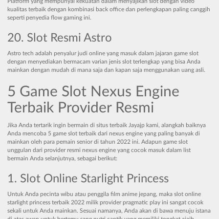
Platform yang mempunyai kekuatan dalam menyajikan slot dengan video
kualitas terbaik dengan kombinasi back office dan perlengkapan paling canggih
seperti penyedia flow gaming ini.
20. Slot Resmi Astro
Astro tech adalah penyalur judi online yang masuk dalam jajaran game slot
dengan menyediakan bermacam varian jenis slot terlengkap yang bisa Anda
mainkan dengan mudah di mana saja dan kapan saja menggunakan uang asli.
5 Game Slot Nexus Engine
Terbaik Provider Resmi
Jika Anda tertarik ingin bermain di situs terbaik Jayajp kami, alangkah baiknya
Anda mencoba 5 game slot terbaik dari nexus engine yang paling banyak di
mainkan oleh para pemain senior di tahun 2022 ini. Adapun game slot
unggulan dari provider resmi nexus engine yang cocok masuk dalam list
bermain Anda selanjutnya, sebagai berikut:
1. Slot Online Starlight Princess
Untuk Anda pecinta wibu atau penggila film anime jepang, maka slot online
starlight princess terbaik 2022 milik provider pragmatic play ini sangat cocok
sekali untuk Anda mainkan. Sesuai namanya, Anda akan di bawa menuju istana