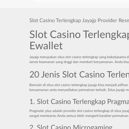
Slot Casino Terlengkap Jayajp Provider Re
Slot Casino Terlengk
Ewallet
Jayajp merupakan situs slot casino terlengkap yang bekerjasama d
server keamanan yang tinggi dan memberi kenyamanan. Anda bisa
20 Jenis Slot Casino Terle
Bermain di situs slot casino terlengkap jayajp bisa menjadi pili
kenyamanan serta menyediakan permainan terbaik. Situs jayajp mer
1. Slot Casino Terlengkap Pragma
Pragmatic play adalah provider slot casino terlengkap di situs jay
sangat membantu Anda semua lebih mengerti karakter permainan
2. Slot Casino Microgaming