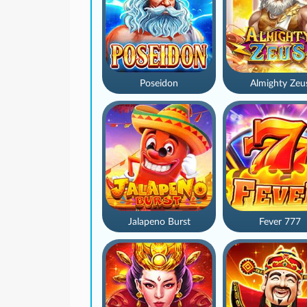
Poseidon
Almighty Zeu
Jalapeno Burst
Fever 777