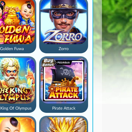
Golden Fuwa
Zorro
 King Of Olympus
Pirate Attack