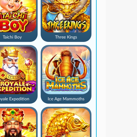
Taichi Boy
Three Kings
yale Expedition
Ice Age Mammoths