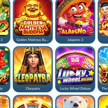
 2
Golden Maitreya Buddha
Jalapeno 2
ty
Cleopatra
Lucky Wheel Deluxe
The