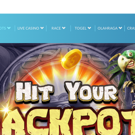
OTS
LIVE CASINO
RACE
TOGEL
OLAHRAGA
CRA