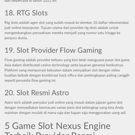
dan terpercaya di tahun 2022 ini.
18. RTG Slots
Rtg slots adalah agen slot yang sudah masuk ke deretan 10 daftar rekomendasi
judi online terpopuler. Tujuan utama dari provider rtg slots adalah untuk
mengembangkan perusahaan mereka menjadi yang nomor satu hingga ke
penjuru dunia.
19. Slot Provider Flow Gaming
Flow gaming adalah provider terbaru yang kini telah menguasai pasar slot game
Asia dalam distributed casino technology serta layanan generasi berikutnya.
Platform yang mempunyai kekuatan dalam menyajikan slot dengan video
kualitas terbaik dengan kombinasi back office dan perlengkapan paling canggih
seperti penyedia flow gaming ini.
20. Slot Resmi Astro
Astro tech adalah penyalur judi online yang masuk dalam jajaran game slot
dengan menyediakan bermacam varian jenis slot terlengkap yang bisa Anda
mainkan dengan mudah di mana saja dan kapan saja menggunakan uang asli.
5 Game Slot Nexus Engine