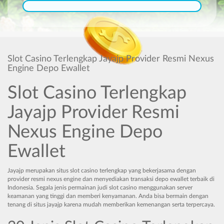
Slot Casino Terlengkap Jayajp Provider Resmi Nexus
Engine Depo Ewallet
Slot Casino Terlengkap
Jayajp Provider Resmi
Nexus Engine Depo
Ewallet
Jayajp merupakan situs slot casino terlengkap yang bekerjasama dengan
provider resmi nexus engine dan menyediakan transaksi depo ewallet terbaik di
Indonesia. Segala jenis permainan judi slot casino menggunakan server
keamanan yang tinggi dan memberi kenyamanan. Anda bisa bermain dengan
tenang di situs jayajp karena mudah memberikan kemenangan serta terpercaya.