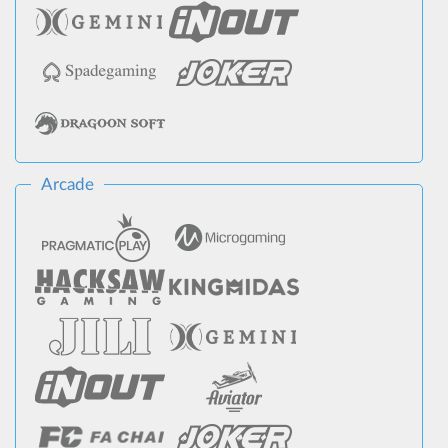
Arcade