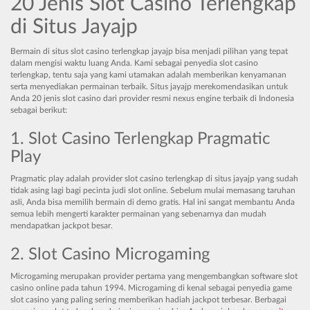
20 Jenis Slot Casino Terlengkap
di Situs Jayajp
Bermain di situs slot casino terlengkap jayajp bisa menjadi pilihan yang tepat
dalam mengisi waktu luang Anda. Kami sebagai penyedia slot casino
terlengkap, tentu saja yang kami utamakan adalah memberikan kenyamanan
serta menyediakan permainan terbaik. Situs jayajp merekomendasikan untuk
Anda 20 jenis slot casino dari provider resmi nexus engine terbaik di Indonesia
sebagai berikut:
1. Slot Casino Terlengkap Pragmatic
Play
Pragmatic play adalah provider slot casino terlengkap di situs jayajp yang sudah
tidak asing lagi bagi pecinta judi slot online. Sebelum mulai memasang taruhan
asli, Anda bisa memilih bermain di demo gratis. Hal ini sangat membantu Anda
semua lebih mengerti karakter permainan yang sebenarnya dan mudah
mendapatkan jackpot besar.
2. Slot Casino Microgaming
Microgaming merupakan provider pertama yang mengembangkan software slot
casino online pada tahun 1994. Microgaming di kenal sebagai penyedia game
slot casino yang paling sering memberikan hadiah jackpot terbesar. Berbagai