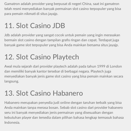
Gamatron adalah provider yang berpusat di negeri China, saat ini gamatron
telah resmi menyediakan banyak permainan slot casino terpopuler yang bisa
para pemain nikmati di situs jayajp.
11. Slot Casino JDB
Jdb adalah provider yang sangat cocok untuk pemain yang ingin merasakan
bermain slot casino dengan tampilan grafis ringan dan cepat. Terdapat juga
banyak game slot terpopuler yang bisa Anda mainkan bersama situs jayajp.
12. Slot Casino Playtech
Awal mula sejarah dari provider playtech adalah pada tahun 1999 di London
dan memiliki banyak kantor tersebar di berbagai negara. Playtech juga
menyediakan banyak jenis game slot casino yang bisa pemain mainkan secara
langsung.
13. Slot Casino Habanero
Habanero merupakan penyedia judi online dengan taruhan terbaik yang bisa
Anda mainkan tanpa merasa bosan. Sebab slot casino dari provider habanero
seru ini banyak menyediakan jenis permainan yang disesuaikan dengan
kebutuhan player dan tersedia dalam pilihan bahasa lengkap termasuk bahasa
Indonesia.