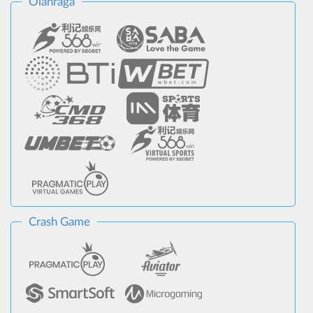
Olahraga
Crash Game