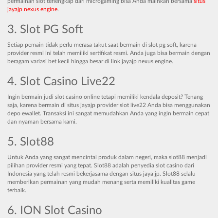
permainan slot terlengkap dari microgaming bisa Anda mainkan bersama
situs
jayajp nexus engine
.
3. Slot PG Soft
Setiap pemain tidak perlu merasa takut saat bermain di slot pg soft, karena
provider resmi ini telah memiliki sertifikat resmi. Anda juga bisa bermain dengan
beragam variasi bet kecil hingga besar di link jayajp nexus engine.
4. Slot Casino Live22
Ingin bermain judi slot casino online tetapi memiliki kendala deposit? Tenang
saja, karena bermain di situs jayajp provider slot live22 Anda bisa menggunakan
depo ewallet. Transaksi ini sangat memudahkan Anda yang ingin bermain cepat
dan nyaman bersama kami.
5. Slot88
Untuk Anda yang sangat mencintai produk dalam negeri, maka slot88 menjadi
pilihan provider resmi yang tepat. Slot88 adalah penyedia slot casino dari
Indonesia yang telah resmi bekerjasama dengan situs jaya jp. Slot88 selalu
memberikan permainan yang mudah menang serta memiliki kualitas game
terbaik.
6. ION Slot Casino