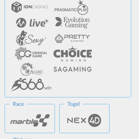
Race
Togel