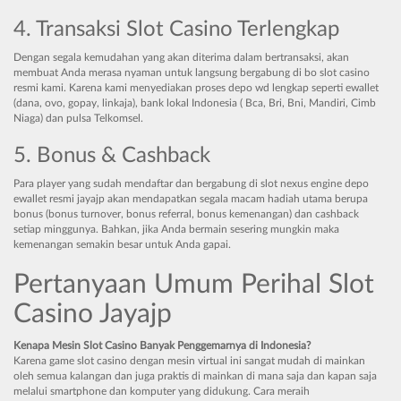
4. Transaksi Slot Casino Terlengkap
Dengan segala kemudahan yang akan diterima dalam bertransaksi, akan
membuat Anda merasa nyaman untuk langsung bergabung di bo slot casino
resmi kami. Karena kami menyediakan proses depo wd lengkap seperti ewallet
(dana, ovo, gopay, linkaja), bank lokal Indonesia ( Bca, Bri, Bni, Mandiri, Cimb
Niaga) dan pulsa Telkomsel.
5. Bonus & Cashback
Para player yang sudah mendaftar dan bergabung di slot nexus engine depo
ewallet resmi jayajp akan mendapatkan segala macam hadiah utama berupa
bonus (bonus turnover, bonus referral, bonus kemenangan) dan cashback
setiap minggunya. Bahkan, jika Anda bermain sesering mungkin maka
kemenangan semakin besar untuk Anda gapai.
Pertanyaan Umum Perihal Slot
Casino Jayajp
Kenapa Mesin Slot Casino Banyak Penggemarnya di Indonesia?
Karena game slot casino dengan mesin virtual ini sangat mudah di mainkan
oleh semua kalangan dan juga praktis di mainkan di mana saja dan kapan saja
melalui smartphone dan komputer yang didukung. Cara meraih