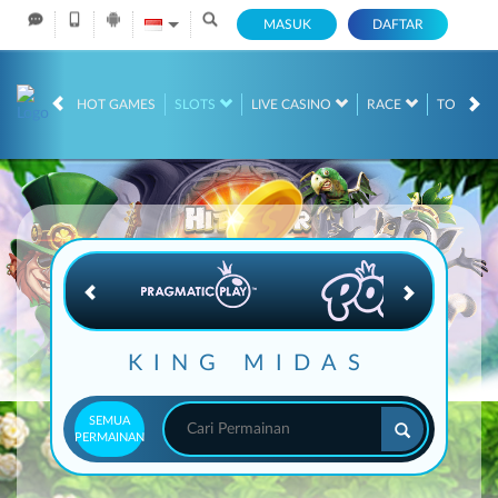
MASUK
DAFTAR
IDR
HOT GAMES
SLOTS
LIVE CASINO
RACE
TOGEL
KING MIDAS
SEMUA
PERMAINAN