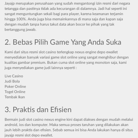
Jayajp merupakan perusahaan yang sudah mengantongi izin resmi dari negara
tetangga dan pastinya tidak ada kecurangan di dalamnya. Jadi hal seperti ini
sangat menguntungkan sekali bagi para player, karena keamanan terjamin
hingga 100%. Anda juga bisa memainkannya di mana saja dan kapan saja
dengan mudah tanpa harus takut data akan bocor ke pihak yang tak
bertanggung jawab.
2. Bebas Pilih Game Yang Anda Suka
Kami dari situs resmi slot casino terlengkap nexus engine depo ewallet
menyediakan banyak variasi game slot online yang sangat menghibur dengan
kualitas gambar premium. Bukan cuma slot online yang monoton saja, kami
juga menyediakan game judi lainnya seperti :
Live Casino
Judi Bola
Poker Online
Togel Online
Tembak Ikan
3. Praktis dan Efisien
Bermain judi slot casino nexus engine kini dapat diakses dengan mudah melalui
android, ios dan komputer. Maka semua proses taruhan yang dilakukan akan
jauh lebih praktis dan efisien. Sebab semua ini bisa Anda lakukan hanya di situs
jayajp resmi slot depo ewallet.