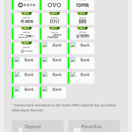
* Selama bank maintenance dan bank offline deposit dan penarikan
tidak dapat diproses
Deposit
Penarikan