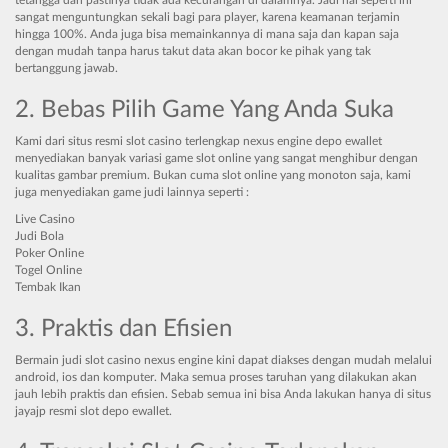
tetangga dan pastinya tidak ada kecurangan di dalamnya. Jadi hal seperti ini
sangat menguntungkan sekali bagi para player, karena keamanan terjamin
hingga 100%. Anda juga bisa memainkannya di mana saja dan kapan saja
dengan mudah tanpa harus takut data akan bocor ke pihak yang tak
bertanggung jawab.
2. Bebas Pilih Game Yang Anda Suka
Kami dari situs resmi slot casino terlengkap nexus engine depo ewallet
menyediakan banyak variasi game slot online yang sangat menghibur dengan
kualitas gambar premium. Bukan cuma slot online yang monoton saja, kami
juga menyediakan game judi lainnya seperti :
Live Casino
Judi Bola
Poker Online
Togel Online
Tembak Ikan
3. Praktis dan Efisien
Bermain judi slot casino nexus engine kini dapat diakses dengan mudah melalui
android, ios dan komputer. Maka semua proses taruhan yang dilakukan akan
jauh lebih praktis dan efisien. Sebab semua ini bisa Anda lakukan hanya di situs
jayajp resmi slot depo ewallet.