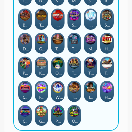
The Rave
Bonus Bunnies
Nexus Outsourced
Manhattan Goes Wild
Space Donkey
Roadkill
Barbarian Fury
True kult
Immortal Fruits
Starstruck
Ice Ice Yeti
Skate or Die
Dungeon Quest
Golden Genie And The Walking Wilds
Tomb of Akhenaten
Tractor Beam
Milky Ways
Hot Nudge
Pixies vs Pirates
Kitchen Drama: Sushi Mania
Owls
Thor: Hammer Time
The Creepy Carnival
Tombstone
Casino Win Spin
Fruits
WiXX
Tomb of Nefertiti
Tesla Jolt
Hot 4 Cash
Coins of Fortune
Gaelic Gold
Poison Eve
Outsourced: Slash Game