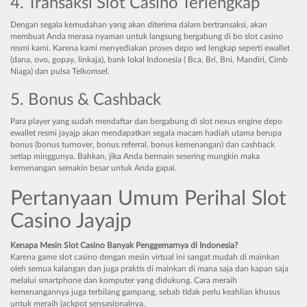
4. Transaksi Slot Casino Terlengkap
Dengan segala kemudahan yang akan diterima dalam bertransaksi, akan
membuat Anda merasa nyaman untuk langsung bergabung di bo slot casino
resmi kami. Karena kami menyediakan proses depo wd lengkap seperti ewallet
(dana, ovo, gopay, linkaja), bank lokal Indonesia ( Bca, Bri, Bni, Mandiri, Cimb
Niaga) dan pulsa Telkomsel.
5. Bonus & Cashback
Para player yang sudah mendaftar dan bergabung di slot nexus engine depo
ewallet resmi jayajp akan mendapatkan segala macam hadiah utama berupa
bonus (bonus turnover, bonus referral, bonus kemenangan) dan cashback
setiap minggunya. Bahkan, jika Anda bermain sesering mungkin maka
kemenangan semakin besar untuk Anda gapai.
Pertanyaan Umum Perihal Slot
Casino Jayajp
Kenapa Mesin Slot Casino Banyak Penggemarnya di Indonesia?
Karena game slot casino dengan mesin virtual ini sangat mudah di mainkan
oleh semua kalangan dan juga praktis di mainkan di mana saja dan kapan saja
melalui smartphone dan komputer yang didukung. Cara meraih
kemenangannya juga terbilang gampang, sebab tidak perlu keahlian khusus
untuk meraih jackpot sensasionalnya.