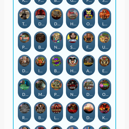
Kenneth Must Die
Flight Mode
Brute Force
Gator Hunters
Punk Rocker 2
Serial
Tombstone RIP
Dead, Dead, or Deader
Dead Men Walking
Home of the Brave
Outsourced
Little Bighorn
Punk Toilet
Bangkok Hilton
Nine To Five
Stockholm Syndrome
Folsom Prison
Ugliest Catch
Deadwood xNudge
Infectious 5 xWays
Brick Snake 2000
Harlequin Carnival
Apocalypse Super xNudge
El Pasa Gunfight xNudge
Disturbed
Misery Mining
Pearl Harbor
Nexus Blood & Shadow
D Day
Outsourced: Payday
Rock Bottom
Bounty Hunters xNudge®
Legion X
Possessed
Dragon Tribe
Kill Em All