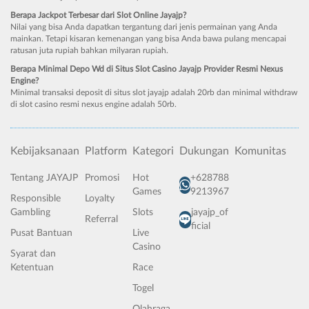
Berapa Jackpot Terbesar dari Slot Online Jayajp?
Nilai yang bisa Anda dapatkan tergantung dari jenis permainan yang Anda
mainkan. Tetapi kisaran kemenangan yang bisa Anda bawa pulang mencapai
ratusan juta rupiah bahkan milyaran rupiah.
Berapa Minimal Depo Wd di Situs Slot Casino Jayajp Provider Resmi Nexus
Engine?
Minimal transaksi deposit di situs slot jayajp adalah 20rb dan minimal withdraw
di slot casino resmi nexus engine adalah 50rb.
Kebijaksanaan
Platform
Kategori
Dukungan
Komunitas
Tentang JAYAJP
Promosi
Hot
+628788
Games
9213967
Responsible
Loyalty
Gambling
Slots
jayajp_of
Referral
ficial
Pusat Bantuan
Live
Casino
Syarat dan
Ketentuan
Race
Togel