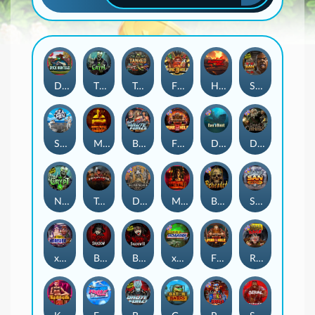
Duck Hunters
The Crypt
Tanked
Fire in the Hole 3
Highway to Hell
San Quentin 2: Death Row
Seamen
Mental
Brute Force: Alien Onslaught
Fire in the Hole 2
Das xBoot
Dead Canary
Nexus The Crypt
Tombstone Slaughter
Deadwood R.I.P
Mental 2
Beheaded
San Quentin xWays
xWays Hoarder 2
Blood & Shadow
Blood & Shadow 2
xWays Hoarder xSplit
Fire In The Hole xBomb
Road Rage