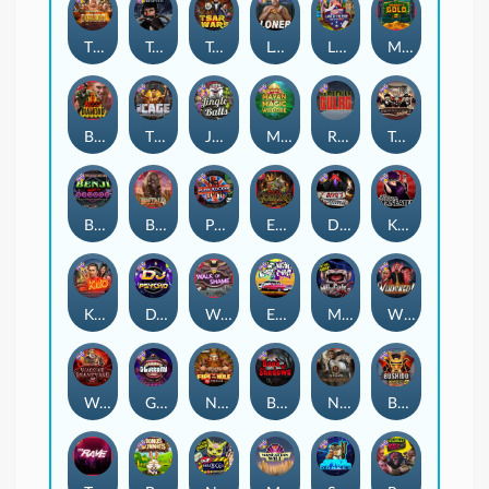
The Border
True Grit Redemption
Tsar Wars
Loner
Land of the Free
Monkey's Gold xPays
Blood Diamond
The Cage
Jingle Balls
Mayan Magic Wildfire
Remember Gulag
Tombstone No Mercy
Benji Killed in Vegas
Buffalo Hunter
Punk Rocker
Evil Goblins xBomb
Devil's Crossroad
Karen Maneater
Kiss My Chainsaw
DJ Psycho
Walk of Shame
East Coast Vs West Coast
Munchies
Whacked
Warrior Graveyard xNudge
Gluttony
Nexus Fire In The Hole xBomb
Book Of Shadows
Nexus Tombstone RIP
Bushido Way xNudge