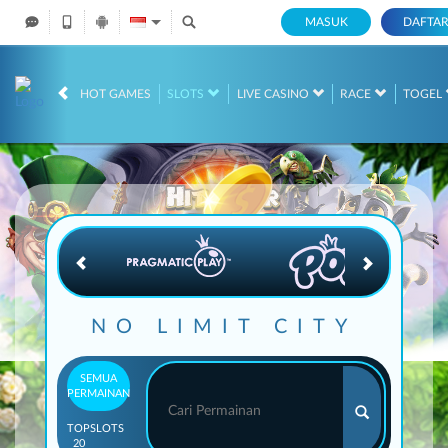
MASUK
DAFTA
IDR
12,686,617,
HOT GAMES
SLOTS
LIVE CASINO
RACE
TOGEL
NO LIMIT CITY
SEMUA
PERMAINAN
TOP
SLOTS
20