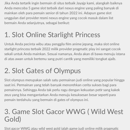
Jika Anda tertarik ingin bermain di situs terbaik Jayajp kami, alangkah baiknya
Anda mencoba 5 game slot terbaik dari nexus engine yang paling banyak di
mainkan oleh para pemain senior di tahun 2022 ini. Adapun game slot
unggulan dari provider resmi nexus engine yang cocok masuk dalam list
bermain Anda selanjutnya, sebagai berikut:
1. Slot Online Starlight Princess
Untuk Anda pecinta wibu atau penggila film anime jepang, maka slot online
starlight princess terbaik 2022 milik provider pragmatic play ini sangat cocok
sekali untuk Anda mainkan. Sesuai namanya, Anda akan di bawa menuju istana
di atas awan untuk bertemu sang putri cantik yang memiliki tongkat ajaib.
2. Slot Gates of Olympus
Slot olympus merupakan salah satu permainan judi online yang popular hingga
saat ini. Permainan yang telah banyak menorehkan cerita sukses bagi para
pemainnya. Sehingga Anda tak perlu ragu dengan kekuatan petir sang kakek
zeus yang bisa mengantarkan Anda menuju kesuksesan besar seperti para
pemain terdahulu yang bermain di gates of olympus ini.
3. Game Slot Gacor WWG ( Wild West
Gold)
Slot gacor WWG atau wild west gold ialah game judi online milik pragmatic