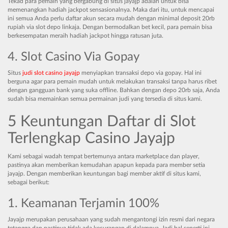
Tekad para pemain yang bergabung di situs jayajp adalah untuk bisa
memenangkan hadiah jackpot sensasionalnya. Maka dari itu, untuk mencapai
ini semua Anda perlu daftar akun secara mudah dengan minimal deposit 20rb
rupiah via slot depo linkaja. Dengan bermodalkan bet kecil, para pemain bisa
berkesempatan meraih hadiah jackpot hingga ratusan juta.
4. Slot Casino Via Gopay
Situs
judi slot casino jayajp
menyiapkan transaksi depo via gopay. Hal ini
berguna agar para pemain mudah untuk melakukan transaksi tanpa harus ribet
dengan gangguan bank yang suka offline. Bahkan dengan depo 20rb saja, Anda
sudah bisa memainkan semua permainan judi yang tersedia di situs kami.
5 Keuntungan Daftar di Slot
Terlengkap Casino Jayajp
Kami sebagai wadah tempat bertemunya antara marketplace dan player,
pastinya akan memberikan kemudahan apapun kepada para member setia
jayajp. Dengan memberikan keuntungan bagi member aktif di situs kami,
sebagai berikut:
1. Keamanan Terjamin 100%
Jayajp merupakan perusahaan yang sudah mengantongi izin resmi dari negara