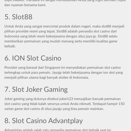
depo ewallet. Transaksi ini sangat memudahkan Anda yang ingin bermain cepat
dan nyaman bersama kami.
5. Slot88
Untuk Anda yang sangat mencintai produk dalam negeri, maka slot88 menjadi
pilihan provider resmi yang tepat. Slot88 adalah penyedia slot casino dari
Indonesia yang telah resmi bekerjasama dengan situs jaya jp. Slot88 selalu
memberikan permainan yang mudah menang serta memiliki kualitas game
terbaik.
6. ION Slot Casino
Provider yang berasal dari Singapore ini menyediakan permainan slot casino
terlengkap untuk para pemain. Jayajp telah bekerjasama dengan ion slot yang
menjadi pilihan utama bagi banyak slotter di Indonesia.
7. Slot Joker Gaming
Joker gaming yang dulunya disebut joker123 menyajikan banyak permainan
slot casino yang tidak kalah serunya untuk Anda nikmati. Terdapat hampir 150
varian game slot casino di situs jayajp yang bisa pemain mainkan.
8. Slot Casino Advantplay
Advantplay adalah salah satu penyedia permainan slot terbaik saat ini.