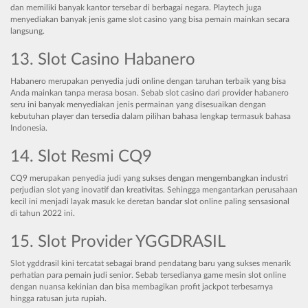
dan memiliki banyak kantor tersebar di berbagai negara. Playtech juga
menyediakan banyak jenis game slot casino yang bisa pemain mainkan secara
langsung.
13. Slot Casino Habanero
Habanero merupakan penyedia judi online dengan taruhan terbaik yang bisa
Anda mainkan tanpa merasa bosan. Sebab slot casino dari provider habanero
seru ini banyak menyediakan jenis permainan yang disesuaikan dengan
kebutuhan player dan tersedia dalam pilihan bahasa lengkap termasuk bahasa
Indonesia.
14. Slot Resmi CQ9
CQ9 merupakan penyedia judi yang sukses dengan mengembangkan industri
perjudian slot yang inovatif dan kreativitas. Sehingga mengantarkan perusahaan
kecil ini menjadi layak masuk ke deretan bandar slot online paling sensasional
di tahun 2022 ini.
15. Slot Provider YGGDRASIL
Slot ygddrasil kini tercatat sebagai brand pendatang baru yang sukses menarik
perhatian para pemain judi senior. Sebab tersedianya game mesin slot online
dengan nuansa kekinian dan bisa membagikan profit jackpot terbesarnya
hingga ratusan juta rupiah.