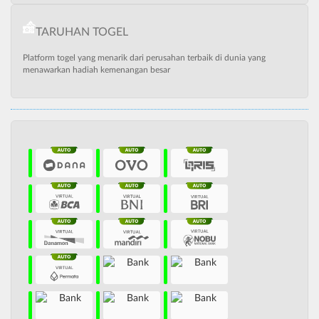
TARUHAN TOGEL
Platform togel yang menarik dari perusahan terbaik di dunia yang
menawarkan hadiah kemenangan besar