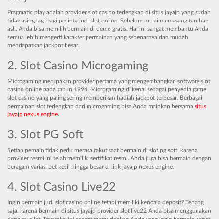
Pragmatic play adalah provider slot casino terlengkap di situs jayajp yang sudah
tidak asing lagi bagi pecinta judi slot online. Sebelum mulai memasang taruhan
asli, Anda bisa memilih bermain di demo gratis. Hal ini sangat membantu Anda
semua lebih mengerti karakter permainan yang sebenarnya dan mudah
mendapatkan jackpot besar.
2. Slot Casino Microgaming
Microgaming merupakan provider pertama yang mengembangkan software slot
casino online pada tahun 1994. Microgaming di kenal sebagai penyedia game
slot casino yang paling sering memberikan hadiah jackpot terbesar. Berbagai
permainan slot terlengkap dari microgaming bisa Anda mainkan bersama
situs
jayajp nexus engine
.
3. Slot PG Soft
Setiap pemain tidak perlu merasa takut saat bermain di slot pg soft, karena
provider resmi ini telah memiliki sertifikat resmi. Anda juga bisa bermain dengan
beragam variasi bet kecil hingga besar di link jayajp nexus engine.
4. Slot Casino Live22
Ingin bermain judi slot casino online tetapi memiliki kendala deposit? Tenang
saja, karena bermain di situs jayajp provider slot live22 Anda bisa menggunakan