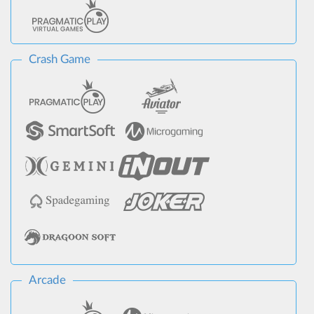
Crash Game
Arcade