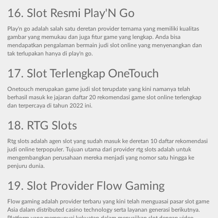
16. Slot Resmi Play'N Go
Play'n go adalah salah satu deretan provider ternama yang memiliki kualitas
gambar yang memukau dan juga fitur game yang lengkap. Anda bisa
mendapatkan pengalaman bermain judi slot online yang menyenangkan dan
tak terlupakan hanya di play'n go.
17. Slot Terlengkap OneTouch
Onetouch merupakan game judi slot terupdate yang kini namanya telah
berhasil masuk ke jajaran daftar 20 rekomendasi game slot online terlengkap
dan terpercaya di tahun 2022 ini.
18. RTG Slots
Rtg slots adalah agen slot yang sudah masuk ke deretan 10 daftar rekomendasi
judi online terpopuler. Tujuan utama dari provider rtg slots adalah untuk
mengembangkan perusahaan mereka menjadi yang nomor satu hingga ke
penjuru dunia.
19. Slot Provider Flow Gaming
Flow gaming adalah provider terbaru yang kini telah menguasai pasar slot game
Asia dalam distributed casino technology serta layanan generasi berikutnya.