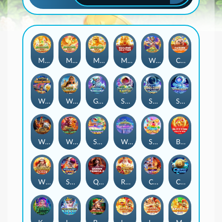
Mahjong Gold: Dragon
Mahjong Gold: Phoenix
Mahjong Gold: Lion
Mahjong Gold: Tiger
Wonders of Giza Pyramid
CaiShen Mega Fortune
Wonders of Machu Picchu
Wonder of Hanging Garden
God's Gambit: Poseidon
Space Quest: Earth
Space Quest: Moon
Space Quest: Neptune
Wonders of Colosseum
Wonders of Grand Canyon
Slithering Riches
Wonders of Taj Mahal
Sugar Strike
Blitz Coin: Hold & Win
Wild Bounty Queen
Space Quest: Mars
Queen Femida 2
Royale Ace
Clash of Olympus
Crypto Coin