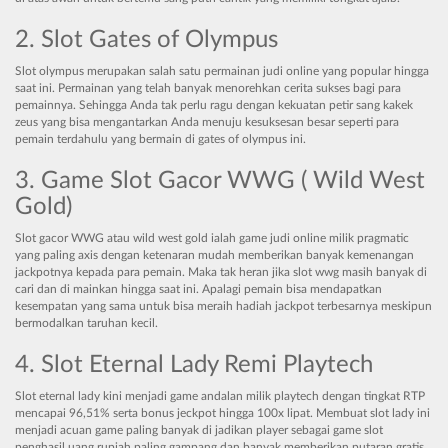
2. Slot Gates of Olympus
Slot olympus merupakan salah satu permainan judi online yang popular hingga
saat ini. Permainan yang telah banyak menorehkan cerita sukses bagi para
pemainnya. Sehingga Anda tak perlu ragu dengan kekuatan petir sang kakek
zeus yang bisa mengantarkan Anda menuju kesuksesan besar seperti para
pemain terdahulu yang bermain di gates of olympus ini.
3. Game Slot Gacor WWG ( Wild West
Gold)
Slot gacor WWG atau wild west gold ialah game judi online milik pragmatic
yang paling axis dengan ketenaran mudah memberikan banyak kemenangan
jackpotnya kepada para pemain. Maka tak heran jika slot wwg masih banyak di
cari dan di mainkan hingga saat ini. Apalagi pemain bisa mendapatkan
kesempatan yang sama untuk bisa meraih hadiah jackpot terbesarnya meskipun
bermodalkan taruhan kecil.
4. Slot Eternal Lady Remi Playtech
Slot eternal lady kini menjadi game andalan milik playtech dengan tingkat RTP
mencapai 96,51% serta bonus jeckpot hingga 100x lipat. Membuat slot lady ini
menjadi acuan game paling banyak di jadikan player sebagai game slot
penghasil uang rupiah paling gampang dan banyak memberikan putaran gratis.