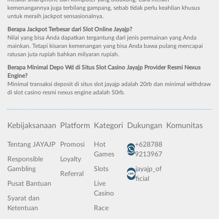
kemenangannya juga terbilang gampang, sebab tidak perlu keahlian khusus
untuk meraih jackpot sensasionalnya.
Berapa Jackpot Terbesar dari Slot Online Jayajp?
Nilai yang bisa Anda dapatkan tergantung dari jenis permainan yang Anda
mainkan. Tetapi kisaran kemenangan yang bisa Anda bawa pulang mencapai
ratusan juta rupiah bahkan milyaran rupiah.
Berapa Minimal Depo Wd di Situs Slot Casino Jayajp Provider Resmi Nexus
Engine?
Minimal transaksi deposit di situs slot jayajp adalah 20rb dan minimal withdraw
di slot casino resmi nexus engine adalah 50rb.
Kebijaksanaan
Platform
Kategori
Dukungan
Komunitas
Tentang JAYAJP
Promosi
Hot
+628788
Games
9213967
Responsible
Loyalty
Gambling
Slots
jayajp_of
Referral
ficial
Pusat Bantuan
Live
Casino
Syarat dan
Ketentuan
Race