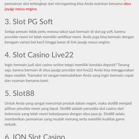
permainan slot terlengkap dari microgaming bisa Anda mainkan bersama
situs
jayajp nexus engine
.
3. Slot PG Soft
Setiap pemain tidak perlu merasa takut saat bermain di slot pg soft, karena
provider resmi ini telah memiliki sertifikat resmi. Anda juga bisa bermain dengan
beragam variasi bet kecil hingga besar di link jayajp nexus engine.
4. Slot Casino Live22
Ingin bermain judi slot casino online tetapi memiliki kendala deposit? Tenang
saja, karena bermain di situs jayajp provider slot live22 Anda bisa menggunakan
depo ewallet. Transaksi ini sangat memudahkan Anda yang ingin bermain cepat
dan nyaman bersama kami.
5. Slot88
Untuk Anda yang sangat mencintai produk dalam negeri, maka slot88 menjadi
pilihan provider resmi yang tepat. Slot88 adalah penyedia slot casino dari
Indonesia yang telah resmi bekerjasama dengan situs jaya jp. Slot88 selalu
memberikan permainan yang mudah menang serta memiliki kualitas game
terbaik.
6. ION Slot Casino