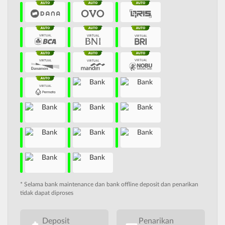
* Selama bank maintenance dan bank offline deposit dan penarikan
tidak dapat diproses
Deposit
Penarikan