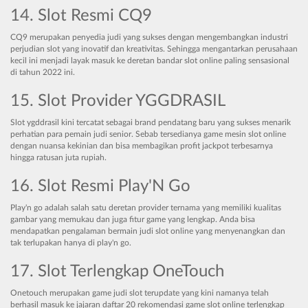
14. Slot Resmi CQ9
CQ9 merupakan penyedia judi yang sukses dengan mengembangkan industri
perjudian slot yang inovatif dan kreativitas. Sehingga mengantarkan perusahaan
kecil ini menjadi layak masuk ke deretan bandar slot online paling sensasional
di tahun 2022 ini.
15. Slot Provider YGGDRASIL
Slot ygddrasil kini tercatat sebagai brand pendatang baru yang sukses menarik
perhatian para pemain judi senior. Sebab tersedianya game mesin slot online
dengan nuansa kekinian dan bisa membagikan profit jackpot terbesarnya
hingga ratusan juta rupiah.
16. Slot Resmi Play'N Go
Play'n go adalah salah satu deretan provider ternama yang memiliki kualitas
gambar yang memukau dan juga fitur game yang lengkap. Anda bisa
mendapatkan pengalaman bermain judi slot online yang menyenangkan dan
tak terlupakan hanya di play'n go.
17. Slot Terlengkap OneTouch
Onetouch merupakan game judi slot terupdate yang kini namanya telah
berhasil masuk ke jajaran daftar 20 rekomendasi game slot online terlengkap