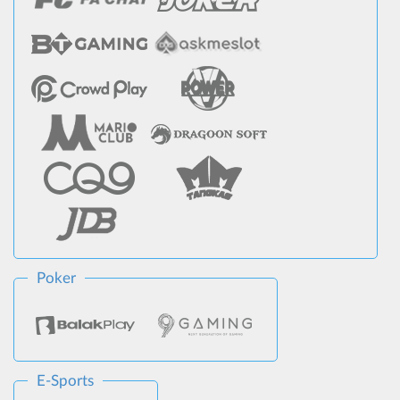
Poker
E-Sports