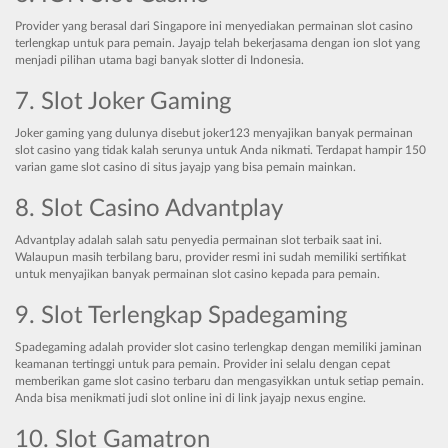
Provider yang berasal dari Singapore ini menyediakan permainan slot casino
terlengkap untuk para pemain. Jayajp telah bekerjasama dengan ion slot yang
menjadi pilihan utama bagi banyak slotter di Indonesia.
7. Slot Joker Gaming
Joker gaming yang dulunya disebut joker123 menyajikan banyak permainan
slot casino yang tidak kalah serunya untuk Anda nikmati. Terdapat hampir 150
varian game slot casino di situs jayajp yang bisa pemain mainkan.
8. Slot Casino Advantplay
Advantplay adalah salah satu penyedia permainan slot terbaik saat ini.
Walaupun masih terbilang baru, provider resmi ini sudah memiliki sertifikat
untuk menyajikan banyak permainan slot casino kepada para pemain.
9. Slot Terlengkap Spadegaming
Spadegaming adalah provider slot casino terlengkap dengan memiliki jaminan
keamanan tertinggi untuk para pemain. Provider ini selalu dengan cepat
memberikan game slot casino terbaru dan mengasyikkan untuk setiap pemain.
Anda bisa menikmati judi slot online ini di link jayajp nexus engine.
10. Slot Gamatron