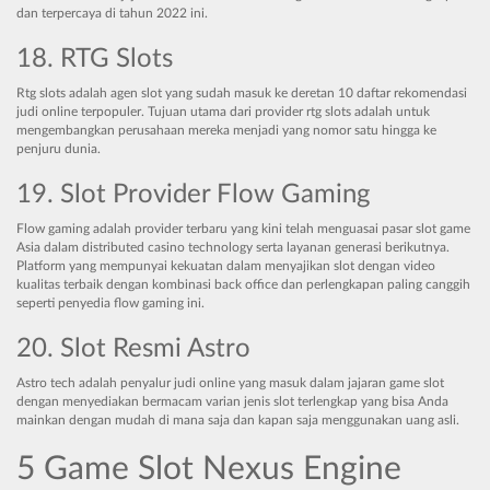
dan terpercaya di tahun 2022 ini.
18. RTG Slots
Rtg slots adalah agen slot yang sudah masuk ke deretan 10 daftar rekomendasi
judi online terpopuler. Tujuan utama dari provider rtg slots adalah untuk
mengembangkan perusahaan mereka menjadi yang nomor satu hingga ke
penjuru dunia.
19. Slot Provider Flow Gaming
Flow gaming adalah provider terbaru yang kini telah menguasai pasar slot game
Asia dalam distributed casino technology serta layanan generasi berikutnya.
Platform yang mempunyai kekuatan dalam menyajikan slot dengan video
kualitas terbaik dengan kombinasi back office dan perlengkapan paling canggih
seperti penyedia flow gaming ini.
20. Slot Resmi Astro
Astro tech adalah penyalur judi online yang masuk dalam jajaran game slot
dengan menyediakan bermacam varian jenis slot terlengkap yang bisa Anda
mainkan dengan mudah di mana saja dan kapan saja menggunakan uang asli.
5 Game Slot Nexus Engine