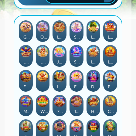
Gates of Olympus POP
Olympus Wins
Lucky Tiger 1000
Starlight Wins
Lucky Fortune Tree
Lucky Panda
Lucky Phoenix
Lucky Bull
Jelly Candy
Sweet Burst
Lucky MonKey
Lucky Tiger
Fortunes of Aztec
Lucky Mouse
Lucky Tiger Gold Ultimate
Emotiwins
DJ Neko
Pig Farm
Mystic Wishes
Wealthy Frog
777 Rush
Tut's Treasure Tower
Happy Dragon
Code of Cairo